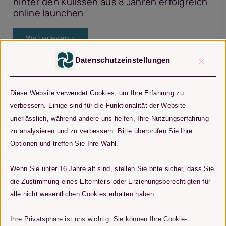
hinter den Kulissen aus 8 Jahren erfolgreich
online launchen
Launch
Weiterlesen »
Strategie
für
Coaching
Digitales Marketing
,
Online Business
×
Datenschutzeinstellungen
Business:
hinter
den
Kulissen
aus
Diese Website verwendet Cookies, um Ihre Erfahrung zu
8
verbessern. Einige sind für die Funktionalität der Website
Jahren
erfolgreich
unerlässlich, während andere uns helfen, Ihre Nutzungserfahrung
online
launchen
zu analysieren und zu verbessern. Bitte überprüfen Sie Ihre
Suchen
Optionen und treffen Sie Ihre Wahl.
Suchen
Wenn Sie unter 16 Jahre alt sind, stellen Sie bitte sicher, dass Sie
die Zustimmung eines Elternteils oder Erziehungsberechtigten für
alle nicht wesentlichen Cookies erhalten haben.
Neueste Beiträge
Ihre Privatsphäre ist uns wichtig. Sie können Ihre Cookie-
Launch Strategie für Coaching Business: hinter den Kulissen