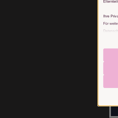
Elterntei
Ihre Priv
Für weite
Datenschu
Schaltflä
Beachten
Website 
Esse
Essenz
ordnun
erfor
Erfor