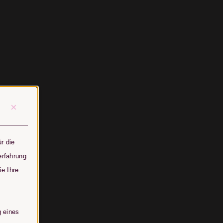
×
r die
erfahrung
ie Ihre
g eines