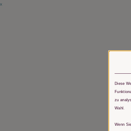
x
Diese We
Funktiona
zu analys
Wahl.
Wenn Sie 