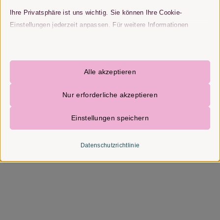
Ihre Privatsphäre ist uns wichtig. Sie können Ihre Cookie-
Einstellungen jederzeit anpassen. Für weitere Informationen
darüber, wie wir Daten verwenden, lesen Sie bitte unsere
Datenschutzrichtlinie. Sie können Ihre Präferenzen jederzeit
ändern, indem Sie auf die Schaltfläche „Einstellungen“ unten
Alle akzeptieren
klicken.
Nur erforderliche akzeptieren
Beachten Sie, dass das Deaktivieren bestimmter Arten von
Cookies Ihr Erlebnis auf der Website und die von uns angebotenen
Einstellungen speichern
Dienste beeinträchtigen kann.
Datenschutzrichtlinie
Essenzielle
Essenzielle Cookies und Dienste ermöglichen grundlegende
Funktionen und sind für das ordnungsgemäße Funktionieren der
Website erforderlich. Diese Cookies und Dienste erfordern keine
Zustimmung des Nutzers gemäß der DSGVO.
Details anzeigen